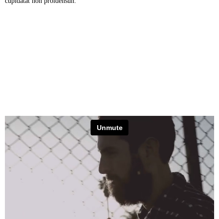
cupidatat non proidensun.