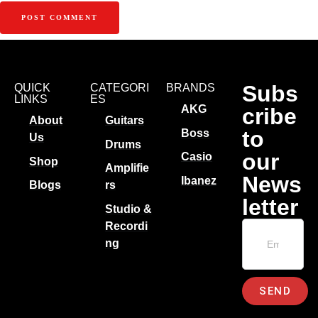
Subs
QUICK
CATEGORI
BRANDS
LINKS
ES
AKG
cribe
About
Guitars
to
Boss
Us
Drums
our
Casio
Shop
Amplifie
News
Ibanez
Blogs
rs
letter
Studio &
Recordi
ng
SEND