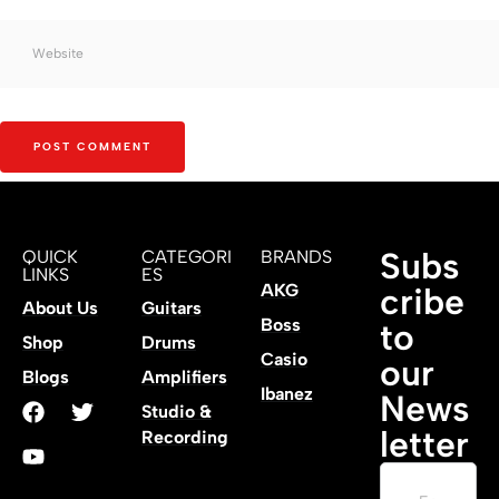
Subs
QUICK
CATEGORI
BRANDS
LINKS
ES
AKG
cribe
About Us
Guitars
Boss
to
Shop
Drums
Casio
our
Blogs
Amplifiers
Ibanez
News
Studio &
letter
Recording