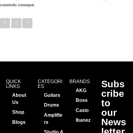
commodo consequat.
Subs
QUICK
CATEGORI
BRANDS
LINKS
ES
AKG
cribe
About
Guitars
to
Boss
Us
Drums
our
Casio
Shop
Amplifie
News
Ibanez
Blogs
rs
letter
Studio &